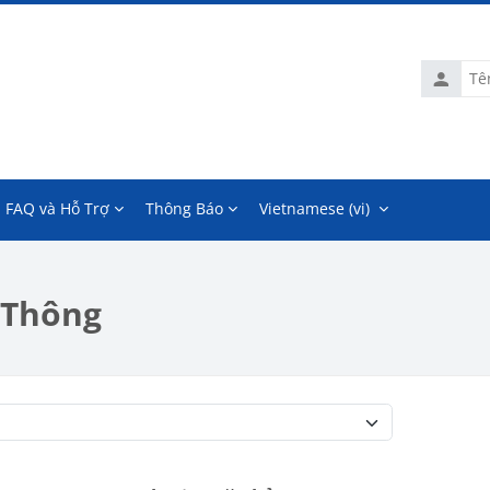
Tên
tài
khoản
FAQ và Hỗ Trợ
Thông Báo
Vietnamese ‎(vi)‎
 Thông
Danh mục khoá học