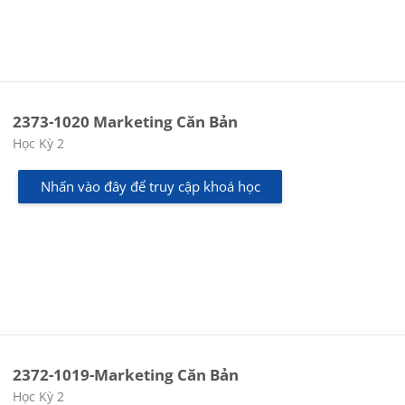
2373-1020 Marketing Căn Bản
Các loại khóa học
Học Kỳ 2
Nhấn vào đây để truy cập khoá học
2372-1019-Marketing Căn Bản
Các loại khóa học
Học Kỳ 2