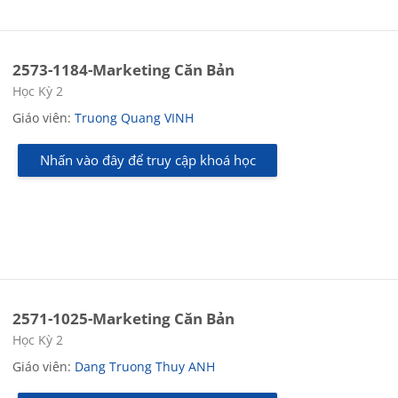
2573-1184-Marketing Căn Bản
Các loại khóa học
Học Kỳ 2
Giáo viên:
Truong Quang VINH
Nhấn vào đây để truy cập khoá học
2571-1025-Marketing Căn Bản
Các loại khóa học
Học Kỳ 2
Giáo viên:
Dang Truong Thuy ANH