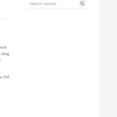
Search courses
Search courses
xcel
g công
c
ụ thể