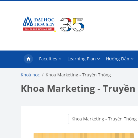
Chuyển tới nội dung chính
Faculties
Learning Plan
Hướng Dẫn
Khoá học
Khoa Marketing - Truyền Thông
Khoa Marketing - Truyền