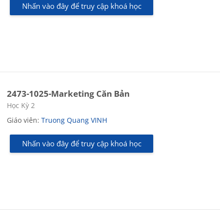
Nhấn vào đây để truy cập khoá học
2473-1025-Marketing Căn Bản
Các loại khóa học
Học Kỳ 2
Giáo viên:
Truong Quang VINH
Nhấn vào đây để truy cập khoá học