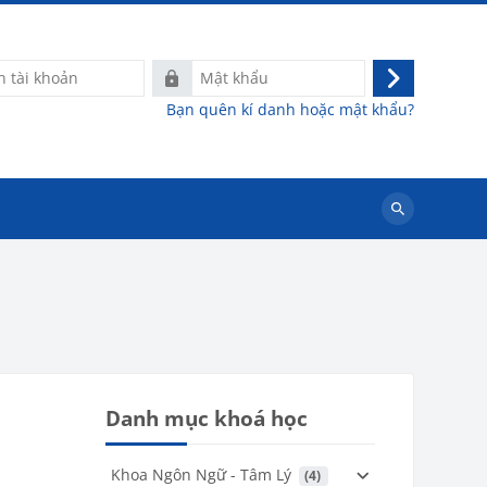
Mật
Đăng
khẩu
Bạn quên kí danh hoặc mật khẩu?
nhập
Tìm
kiếm
khoá
học
Danh mục khoá học
Khoa Ngôn Ngữ - Tâm Lý
 (4)