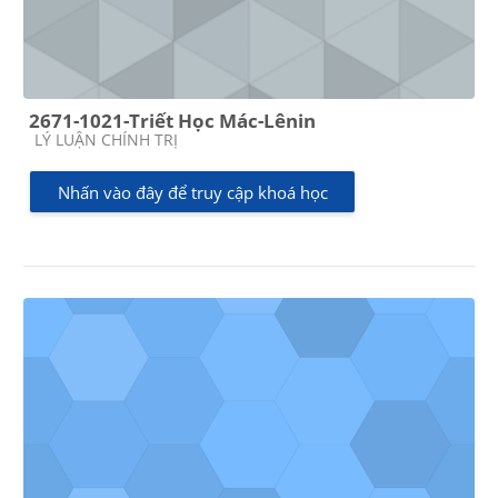
2671-1021-Triết Học Mác-Lênin
Các loại khóa học
LÝ LUẬN CHÍNH TRỊ
Nhấn vào đây để truy cập khoá học