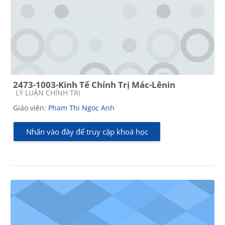
2473-1003-Kinh Tế Chính Trị Mác-Lênin
Các loại khóa học
LÝ LUẬN CHÍNH TRỊ
Giáo viên:
Pham Thi Ngoc Anh
Nhấn vào đây để truy cập khoá học