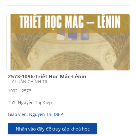
2573-1096-Triết Học Mác-Lênin
Các loại khóa học
LÝ LUẬN CHÍNH TRỊ
1002 - 2573
ThS. Nguyễn Thị Điệp
Giáo viên:
Nguyen Thi DIEP
Nhấn vào đây để truy cập khoá học