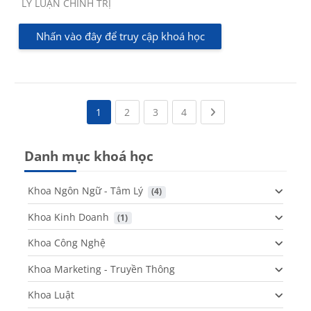
Các loại khóa học
LÝ LUẬN CHÍNH TRỊ
Nhấn vào đây để truy cập khoá học
(current)
(current)
(current)
Next page
1
2
3
4
Danh mục khoá học
Khoa Ngôn Ngữ - Tâm Lý
 (4)
Khoa Kinh Doanh
 (1)
Khoa Công Nghệ
Khoa Marketing - Truyền Thông
Khoa Luật