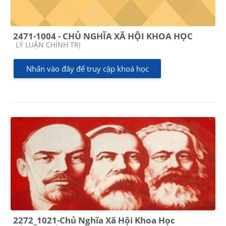
2471-1004 - CHỦ NGHĨA XÃ HỘI KHOA HỌC
Các loại khóa học
LÝ LUẬN CHÍNH TRỊ
Nhấn vào đây để truy cập khoá học
2272_1021-Chủ Nghĩa Xã Hội Khoa Học