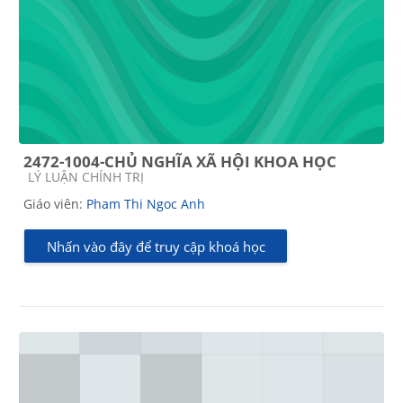
2472-1004-CHỦ NGHĨA XÃ HỘI KHOA HỌC
Các loại khóa học
LÝ LUẬN CHÍNH TRỊ
Giáo viên:
Pham Thi Ngoc Anh
Nhấn vào đây để truy cập khoá học