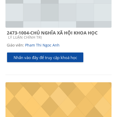
2473-1004-CHỦ NGHĨA XÃ HỘI KHOA HỌC
Các loại khóa học
LÝ LUẬN CHÍNH TRỊ
Giáo viên:
Pham Thi Ngoc Anh
Nhấn vào đây để truy cập khoá học