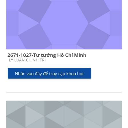
2671-1027-Tư tưởng Hồ Chí Minh
Các loại khóa học
LÝ LUẬN CHÍNH TRỊ
Nhấn vào đây để truy cập khoá học