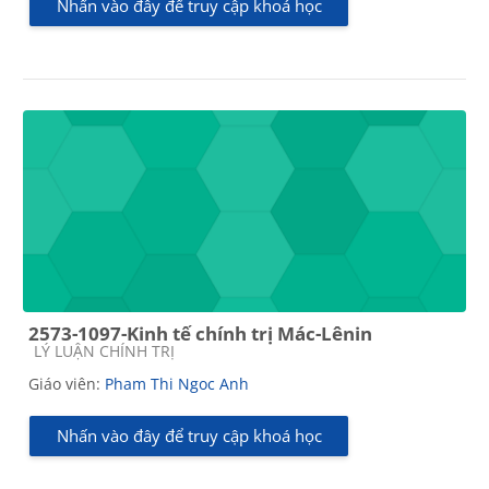
Nhấn vào đây để truy cập khoá học
2573-1097-Kinh tế chính trị Mác-Lênin
Các loại khóa học
LÝ LUẬN CHÍNH TRỊ
Giáo viên:
Pham Thi Ngoc Anh
Nhấn vào đây để truy cập khoá học