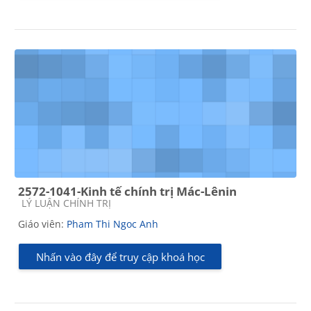
2572-1041-Kinh tế chính trị Mác-Lênin
Các loại khóa học
LÝ LUẬN CHÍNH TRỊ
Giáo viên:
Pham Thi Ngoc Anh
Nhấn vào đây để truy cập khoá học