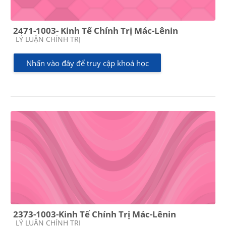
2471-1003- Kinh Tế Chính Trị Mác-Lênin
Các loại khóa học
LÝ LUẬN CHÍNH TRỊ
Nhấn vào đây để truy cập khoá học
2373-1003-Kinh Tế Chính Trị Mác-Lênin
Các loại khóa học
LÝ LUẬN CHÍNH TRỊ