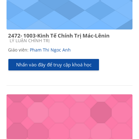
2472- 1003-Kinh Tế Chính Trị Mác-Lênin
Các loại khóa học
LÝ LUẬN CHÍNH TRỊ
Giáo viên:
Pham Thi Ngoc Anh
Nhấn vào đây để truy cập khoá học