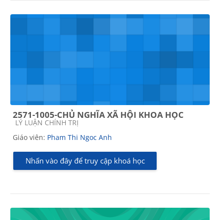
2571-1005-CHỦ NGHĨA XÃ HỘI KHOA HỌC
Các loại khóa học
LÝ LUẬN CHÍNH TRỊ
Giáo viên:
Pham Thi Ngoc Anh
Nhấn vào đây để truy cập khoá học