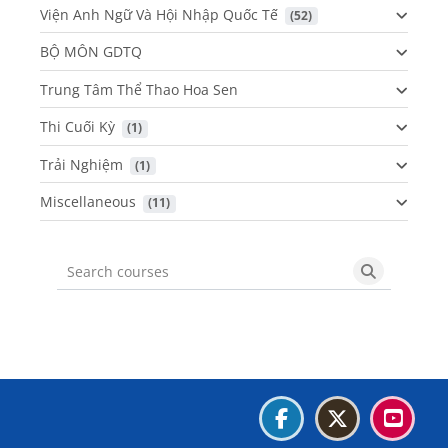
Viện Anh Ngữ Và Hội Nhập Quốc Tế
 (52)
BỘ MÔN GDTQ
Trung Tâm Thể Thao Hoa Sen
Thi Cuối Kỳ
 (1)
Trải Nghiệm
 (1)
Miscellaneous
 (11)
Search courses
Search cou
Các khối
Các khối
Các khối
Các khối