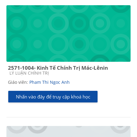
2571-1004- Kinh Tế Chính Trị Mác-Lênin
Các loại khóa học
LÝ LUẬN CHÍNH TRỊ
Giáo viên:
Pham Thi Ngoc Anh
Nhấn vào đây để truy cập khoá học