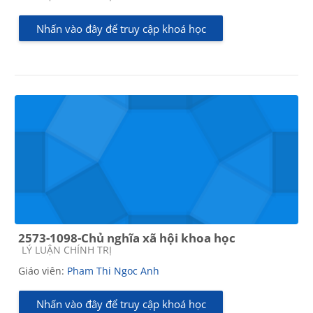
Nhấn vào đây để truy cập khoá học
2573-1098-Chủ nghĩa xã hội khoa học
Các loại khóa học
LÝ LUẬN CHÍNH TRỊ
Giáo viên:
Pham Thi Ngoc Anh
Nhấn vào đây để truy cập khoá học