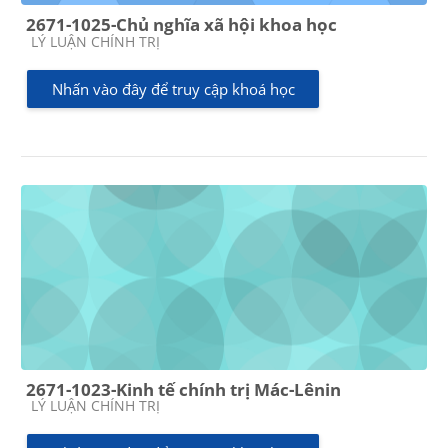
2671-1025-Chủ nghĩa xã hội khoa học
Các loại khóa học
LÝ LUẬN CHÍNH TRỊ
Nhấn vào đây để truy cập khoá học
2671-1023-Kinh tế chính trị Mác-Lênin
Các loại khóa học
LÝ LUẬN CHÍNH TRỊ