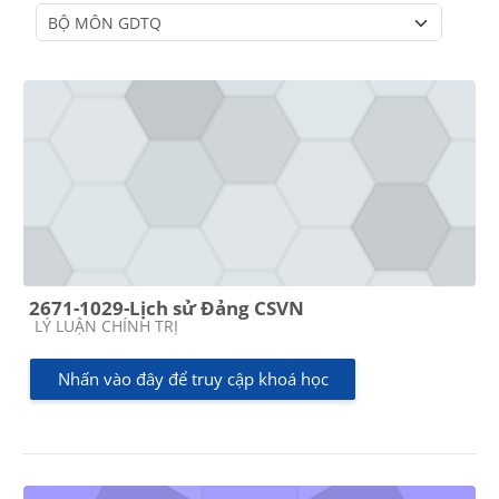
Danh mục khoá học
2671-1029-Lịch sử Đảng CSVN
Các loại khóa học
LÝ LUẬN CHÍNH TRỊ
Nhấn vào đây để truy cập khoá học