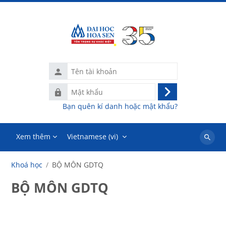
Chuyển tới nội dung chính
Tên
tài
Mật
khoản
Đăng
khẩu
Bạn quên kí danh hoặc mật khẩu?
nhập
Xem thêm
Vietnamese ‎(vi)‎
Tìm
kiếm
Khoá học
BỘ MÔN GDTQ
khoá
học
BỘ MÔN GDTQ