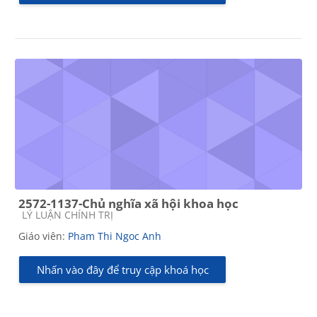
2572-1137-Chủ nghĩa xã hội khoa học
Các loại khóa học
LÝ LUẬN CHÍNH TRỊ
Giáo viên:
Pham Thi Ngoc Anh
Nhấn vào đây để truy cập khoá học