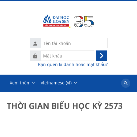
Chuyển tới nội dung chính
Tên
tài
Mật
khoản
Đăng
khẩu
Bạn quên kí danh hoặc mật khẩu?
nhập
Xem thêm
Vietnamese ‎(vi)‎
Tìm
kiếm
khoá
THỜI GIAN BIỂU HỌC KỲ 2573
học
Các khối
Các yêu cầu hoàn thành