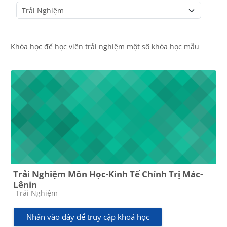
Danh mục khoá học
Khóa học để học viên trải nghiệm một số khóa học mẫu
Trải Nghiệm Môn Học-Kinh Tế Chính Trị Mác-
Lênin
Các loại khóa học
Trải Nghiệm
Nhấn vào đây để truy cập khoá học