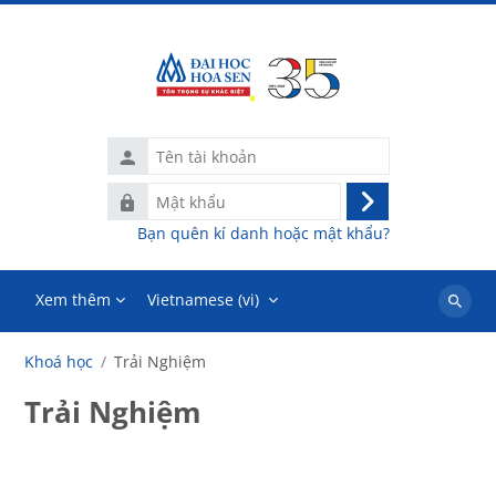
Chuyển tới nội dung chính
Tên
tài
Mật
khoản
Đăng
khẩu
Bạn quên kí danh hoặc mật khẩu?
nhập
Xem thêm
Vietnamese ‎(vi)‎
Tìm
kiếm
Khoá học
Trải Nghiệm
khoá
học
Trải Nghiệm