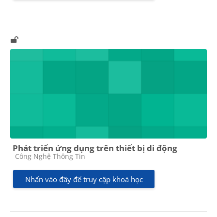
Phát triển ứng dụng trên thiết bị di động
Các loại khóa học
Công Nghệ Thông Tin
Nhấn vào đây để truy cập khoá học