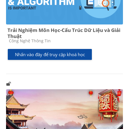
Trải Nghiệm Môn Học-Cấu Trúc Dữ Liệu và Giải
Thuật
Các loại khóa học
Công Nghệ Thông Tin
Nhấn vào đây để truy cập khoá học