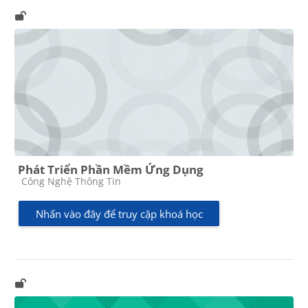
Phát Triển Phần Mềm Ứng Dụng
Các loại khóa học
Công Nghệ Thông Tin
Nhấn vào đây để truy cập khoá học