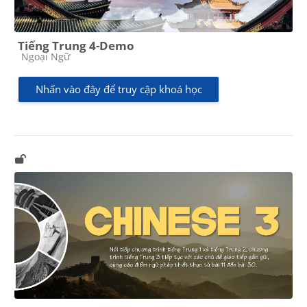
Tiếng Trung 4-Demo
Các loại khóa học
Ngoại Ngữ
Nhấn vào đây để truy cập khoá học