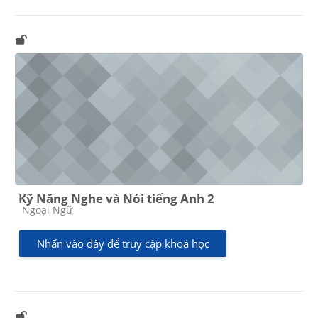
Kỹ Năng Nghe và Nói tiếng Anh 2
Các loại khóa học
Ngoại Ngữ
Nhấn vào đây để truy cập khoá học