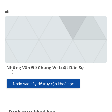
Những Vấn Đề Chung Về Luật Dân Sự
Các loại khóa học
Luật
Nhấn vào đây để truy cập khoá học