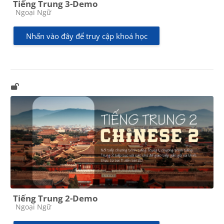
Tiếng Trung 3-Demo
Các loại khóa học
Ngoại Ngữ
Nhấn vào đây để truy cập khoá học
Tiếng Trung 2-Demo
Các loại khóa học
Ngoại Ngữ