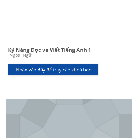
Kỹ Năng Đọc và Viết Tiếng Anh 1
Các loại khóa học
Ngoại Ngữ
Nhấn vào đây để truy cập khoá học