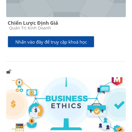
Chiến Lược Định Giá
Các loại khóa học
Quản Trị Kinh Doanh
Nhấn vào đây để truy cập khoá học