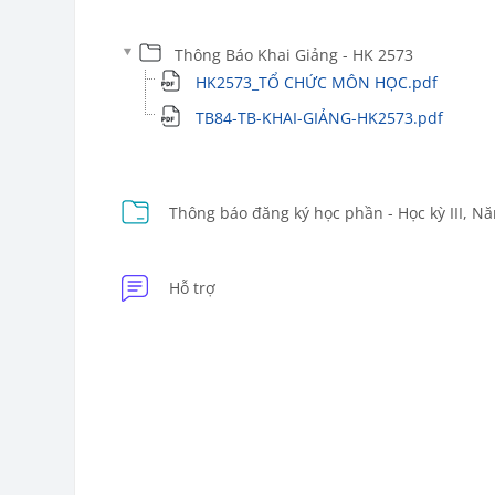
Thông Báo Khai Giảng - HK 2573
HK2573_TỔ CHỨC MÔN HỌC.pdf
TB84-TB-KHAI-GIẢNG-HK2573.pdf
Thông báo đăng ký học phần - Học kỳ III, N
Diễn đàn
Hỗ trợ
Các khối