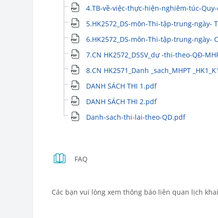
4.TB-về-việc-thực-hiện-nghiêm-túc-Quy-
5.HK2572_DS-môn-Thi-tập-trung-ngày- T
6.HK2572_DS-môn-Thi-tập-trung-ngày- C
7.CN HK2572_DSSV_dự -thi-theo-QĐ-MH
8.CN HK2571_Danh _sach_MHPT _HK1_K
DANH SÁCH THI 1.pdf
DANH SÁCH THI 2.pdf
Danh-sach-thi-lai-theo-QD.pdf
Book
FAQ
Các bạn vui lòng xem thông báo liên quan lịch kha