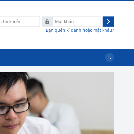
Mật
Đăng
khẩu
Bạn quên kí danh hoặc mật khẩu?
nhập
Tìm
kiếm
khoá
học