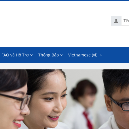
Tên
tài
khoản
FAQ và Hỗ Trợ
Thông Báo
Vietnamese ‎(vi)‎