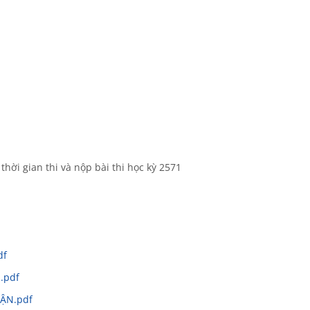
thời gian thi và nộp bài thi học kỳ 2571
df
.pdf
ẬN.pdf