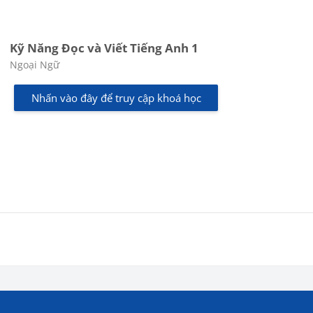
Kỹ Năng Đọc và Viết Tiếng Anh 1
Các loại khóa học
Ngoại Ngữ
Nhấn vào đây để truy cập khoá học
khối
Các khối