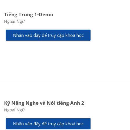
Tiếng Trung 1-Demo
Các loại khóa học
Ngoại Ngữ
Nhấn vào đây để truy cập khoá học
Kỹ Năng Nghe và Nói tiếng Anh 2
Các loại khóa học
Ngoại Ngữ
Nhấn vào đây để truy cập khoá học