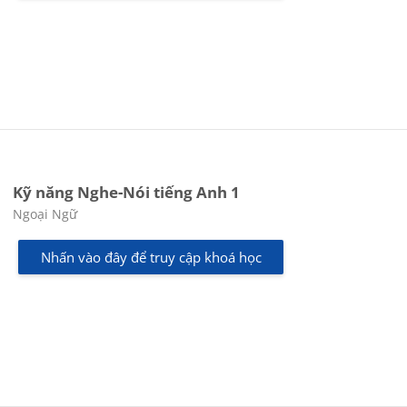
Kỹ năng Nghe-Nói tiếng Anh 1
Các loại khóa học
Ngoại Ngữ
Nhấn vào đây để truy cập khoá học