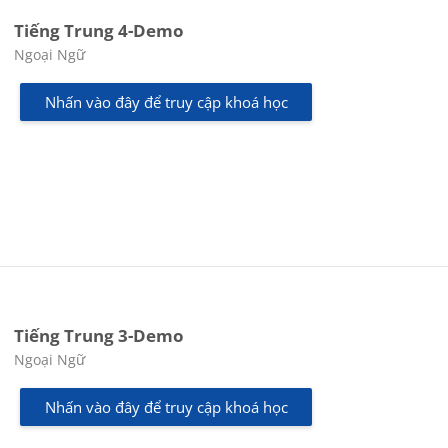
Tiếng Trung 4-Demo
Các loại khóa học
Ngoại Ngữ
Nhấn vào đây để truy cập khoá học
Tiếng Trung 3-Demo
Các loại khóa học
Ngoại Ngữ
Nhấn vào đây để truy cập khoá học