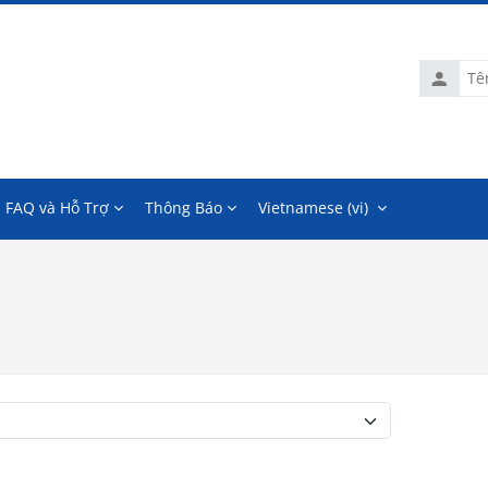
Tên
tài
khoản
FAQ và Hỗ Trợ
Thông Báo
Vietnamese ‎(vi)‎
Danh mục khoá học