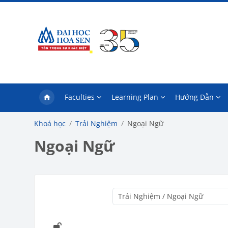
Chuyển tới nội dung chính
Faculties
Learning Plan
Hướng Dẫn
Khoá học
Trải Nghiệm
Ngoại Ngữ
Ngoại Ngữ