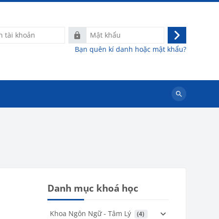
Mật
Đăng
khẩu
Bạn quên kí danh hoặc mật khẩu?
nhập
Tìm
kiếm
khoá
học
Danh mục khoá học
Khoa Ngôn Ngữ - Tâm Lý
 (4)