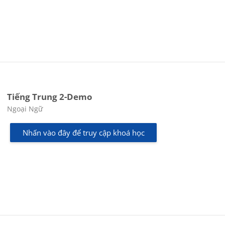
Tiếng Trung 2-Demo
Các loại khóa học
Ngoại Ngữ
Nhấn vào đây để truy cập khoá học