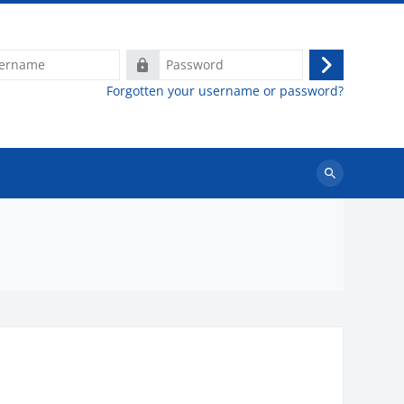
e
Password
Log
Forgotten your username or password?
in
Search
courses