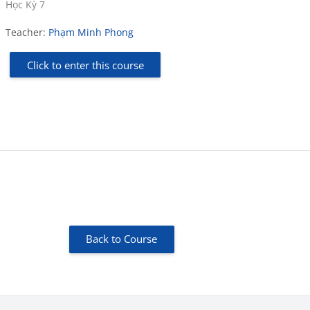
Course category
Học Kỳ 7
Teacher:
Phạm Minh Phong
Click to enter this course
Back to Course