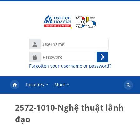
Skip to main content
Username
Password
Log
Forgotten your username or password?
in
Faculties
More
Search
courses
2572-1010-Nghệ thuật lãnh
đạo