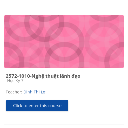
2572-1010-Nghệ thuật lãnh đạo
Course category
Học Kỳ 7
Teacher:
Đinh Thị Lợi
Click to enter this course