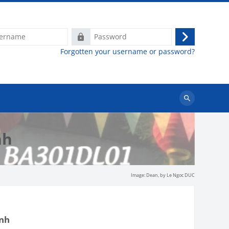
e
Password
Log
Forgotten your username or password?
in
Search
courses
nh
Image: Dean,
by Le Ngoc DUC
anh