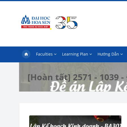
Skip to main content
Faculties
Learning Plan
Hướng Dẫn
[Hoàn tất] 2571 - 1039 