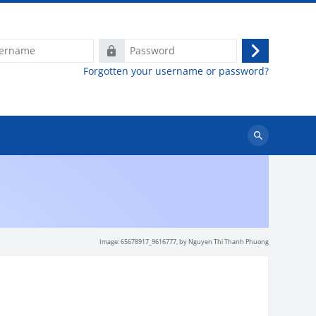
e
Password
Log
Forgotten your username or password?
in
Search
courses
Image: 65678917_9616777,
by Nguyen Thi Thanh Phuong