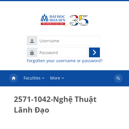
Skip to main content
Username
Password
Log
Forgotten your username or password?
in
Faculties
More
Search
courses
2571-1042-Nghệ Thuật
Lãnh Đạo