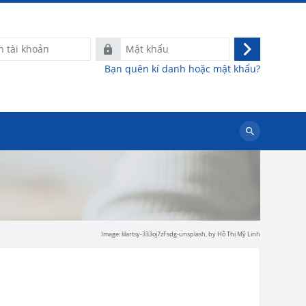
Mật
Đăng
khẩu
Bạn quên kí danh hoặc mật khẩu?
nhập
Tìm
kiếm
khoá
học
Image: lilartsy-333oj7zFsdg-unsplash,
by Hồ Thị Mỹ Linh