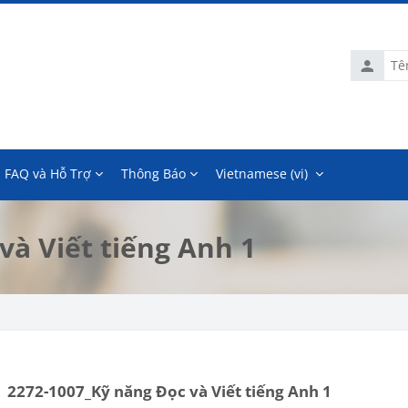
Tên
tài
khoản
FAQ và Hỗ Trợ
Thông Báo
Vietnamese ‎(vi)‎
và Viết tiếng Anh 1
2272-1007_Kỹ năng Đọc và Viết tiếng Anh 1