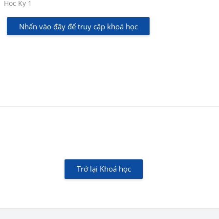
Các loại khóa học
Hoc Ky 1
Nhấn vào đây để truy cập khoá học
Trở lại Khoá học