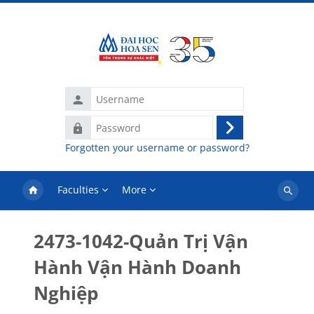
Skip to main content
Username
Password
Log
Forgotten your username or password?
in
Faculties
More
Search
courses
2473-1042-Quản Trị Vận
Hành Vận Hành Doanh
Nghiệp