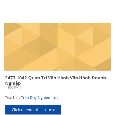
2473-1042-Quản Trị Vận Hành Vận Hành Doanh
Nghiệp
Course category
Học Kỳ 7
Teacher:
Tran Duy Nghiem Luat
Click to enter this course